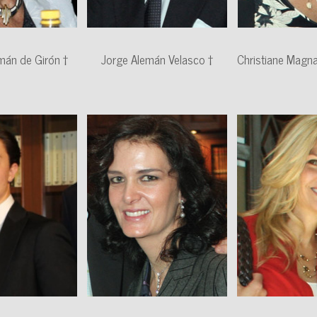
mán de Girón †
Jorge Alemán Velasco †
Christiane Magn