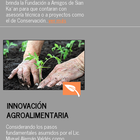
brinda la Fundación a Amigos de Sian
Ka´an para que contaran con
asesoría técnica o a proyectos como
el de Conservación...
ver más
INNOVACIÓN
AGROALIMENTARIA
Considerando los pasos
fundamentales asumidos por el Lic.
Miguel Alemán Valdés como