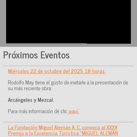
Próximos Eventos
Miércoles 22 de octubre del 2025. 18 horas.
Rodolfo May tiene el gusto de invitarle a la presentación de
su más reciente obra:
Arcángeles y Mezcal.
Para más información dé clic
aquí.
La Fundación Miguel Alemán A. C. convoca al XXXV
Premio a la Excelencia Turística "MIGUEL ALEMÁN