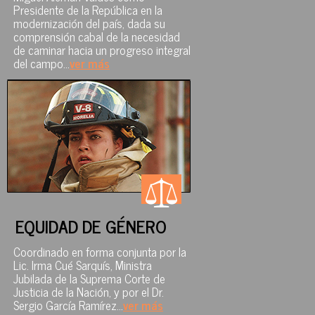
Presidente de la República en la
modernización del país, dada su
comprensión cabal de la necesidad
de caminar hacia un progreso integral
del campo...
ver más
EQUIDAD DE GÉNERO
Coordinado en forma conjunta por la
Lic. Irma Cué Sarquís, Ministra
Jubilada de la Suprema Corte de
Justicia de la Nación, y por el Dr.
Sergio García Ramírez...
ver más